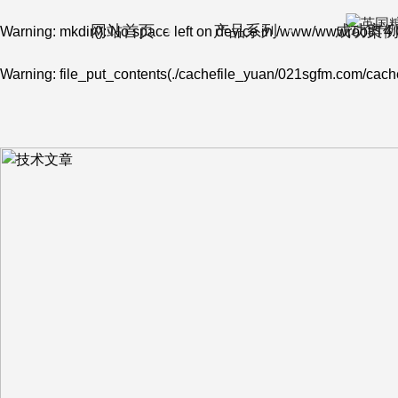
网站首页
产品系列
成功案
Warning
: mkdir(): No space left on device in
/www/wwwroot/T4.
Warning
: file_put_contents(./cachefile_yuan/021sgfm.com/cache/