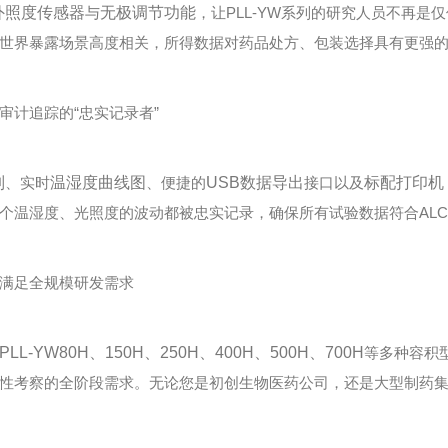
外照度传感器
与
无极调节功能
，让PLL-YW系列的研究人员不再是仅
世界暴露场景高度相关，所得数据对药品处方、包装选择具有更强
计追踪的“忠实记录者”
制
、实时
温湿度曲线图
、便捷的
USB数据导出
接口以及
标配打印机
个温湿度、光照度的波动都被忠实记录，确保所有试验数据符合ALC
满足全规模研发需求
PLL-YW80H、150H、250H、400H、500H、700H
等多种容积
性考察的全阶段需求。无论您是初创生物医药公司，还是大型制药