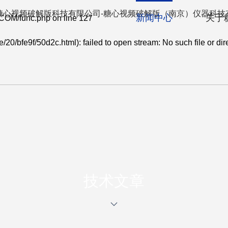
例
新闻中心
关于
COM/func.php
on line
127
20/bfe9f/50d2c.html): failed to open stream: No such file or dir
TECHNICAL ARTICL
技术文章