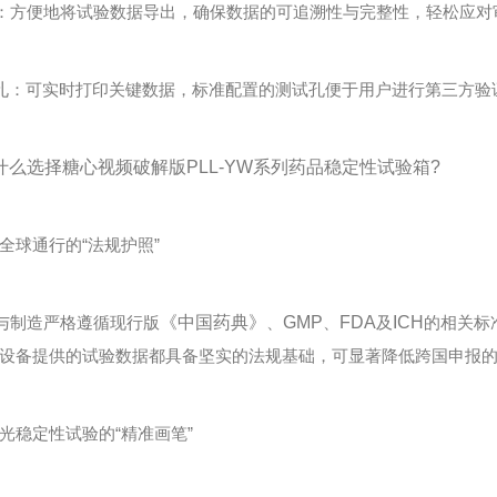
：方便地将试验数据导出，确保数据的可追溯性与完整性，轻松应对
孔
：可实时打印关键数据，标准配置的测试孔便于用户进行第三方验
么选择糖心视频破解版PLL-YW系列药品稳定性试验箱?
球通行的“法规护照”
与制造严格遵循现行版
《中国药典》
、
GMP
、
FDA
及
ICH
的相关标
设备提供的试验数据都具备坚实的法规基础，可显著降低跨国申报
稳定性试验的“精准画笔”