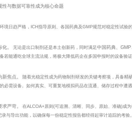
规性与数据可靠性成为核心命题
日趋严格，ICH指导原则、各国药典及GMP规范对稳定性试验
际化。
无论是出口制剂还是本土创新药，同时满足
中国药典、GMP、
备若能通吃全球主流法规，将极大降低药企在多国申报时的设备验
为新焦点。
随着光稳定性成为药物制剂研发的关键考察项，具备
精
的必需设备。如何真实、可重复地模拟药品在流通、储存过程中遭
要求严苛。
在ALCOA+原则(可追溯、清晰、同步、原始、准确)
记录与导出功能，以确保每一份稳定性报告都经得起审计追踪的考验