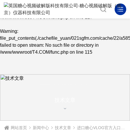
Warning
: mkdir(): No space left on device in
/www/wwwroot/T4.COM/func.php
on line
127
Warning
:
file_put_contents(./cachefile_yuan/021sgfm.com/cache/22/a585
failed to open stream: No such file or directory in
/www/wwwroot/T4.COM/func.php
on line
115
TECHNICAL
ARTICLE
技术文章
网站首页
新闻中心
技术文章
进口糖心VLOG官方入口怎么选？气相色谱专用款深度测评