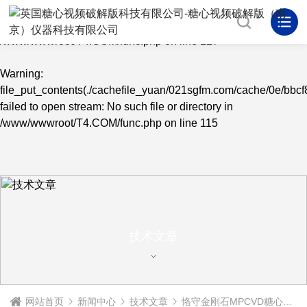
Warning
: mkdir(): No space left on device in
/www/wwwroot/T4.COM/func.php
on line
127
Warning
:
file_put_contents(./cachefile_yuan/021sgfm.com/cache/0e/bbcf
failed to open stream: No such file or directory in
/www/wwwroot/T4.COM/func.php
on line
115
TECHNICAL
ARTICLE
技术文章
网站首页
新闻中心
技术文章
恪守金刚石MPCVD糖心网页版在线观看规范操作流程规避工艺供气异常问题