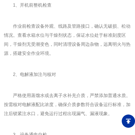
1、开机前整机检查
作业前检查设备外观、线路及管路接口，确认无破损、松动
情况。查看水箱水位与干燥剂状态，保证水位处于标准刻度区
间，干燥剂无受潮变色，同时清理设备周边杂物，远离明火与热
源，搭建安全作业环境。
2、电解液加注与核对
严格使用蒸馏水或去离子水补充介质，严禁添加普通水质。
按需核对电解液配比浓度，确保介质参数符合设备运行标准，加
注后锁紧注水口，避免运行过程出现漏气、漏液现象。
3、设备通电自检