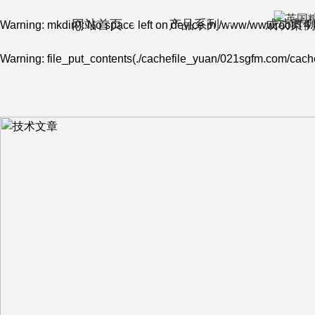
网站首页
产品系列
成功案
Warning
: mkdir(): No space left on device in
/www/wwwroot/T4.
Warning
: file_put_contents(./cachefile_yuan/021sgfm.com/cache/