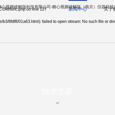
例
新闻中心
关于
COM/func.php
on line
127
b3/8fdf8/01a63.html): failed to open stream: No such file or dir
TECHNICAL ARTICL
技术文章