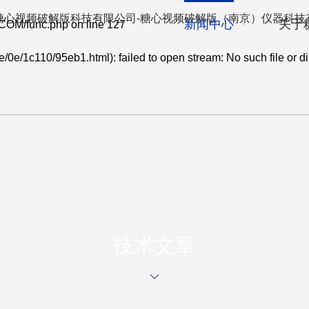
例
新闻中心
关于
COM/func.php
on line
127
0e/1c110/95eb1.html): failed to open stream: No such file or di
TECHNICAL ARTICL
技术文章