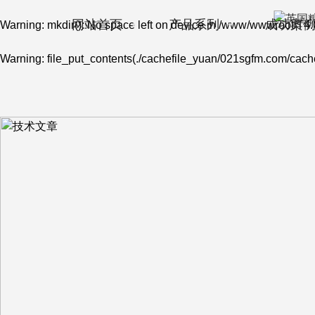
网站首页
产品系列
成功案
Warning
: mkdir(): No space left on device in
/www/wwwroot/T4.
Warning
: file_put_contents(./cachefile_yuan/021sgfm.com/cache/