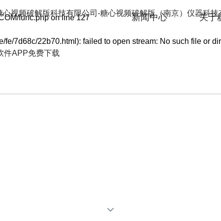
例
新闻中心
关于
COM/func.php
on line
127
fe/7d68c/22b70.html): failed to open stream: No such file or di
软件APP免费下载
PRODUCTS
产品系列