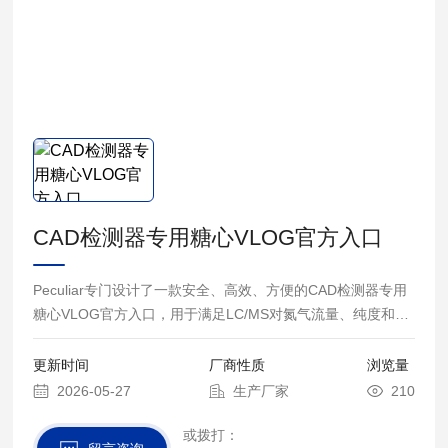
CAD检测器专用糖心VLOG官方入口
Peculiar专门设计了一款安全、高效、方便的CAD检测器专用
糖心VLOG官方入口，用于满足LC/MS对氮气流量、纯度和压
力的特殊要求。该糖心VLOG官方入口能够产生纯度超过
99.9%的洁净、干燥氮气，并兼容Waters、Agilent/Varia、
更新时间
厂商性质
浏览量
Thermo、Shimatzu、PE等品牌的LC/MS、液相蒸发光检测器
2026-05-27
生产厂家
210
(ELSD)APCI和ESI接口。
或拨打：